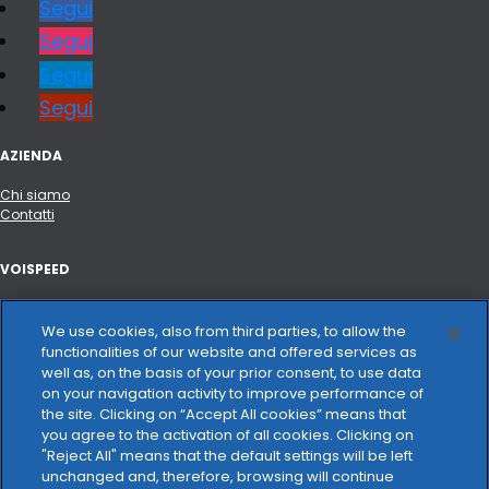
Segui
Segui
Segui
Segui
AZIENDA
Chi siamo
Contatti
VOISPEED
Portale API e integrazioni
Hardware certificato
We use cookies, also from third parties, to allow the
Changelog
functionalities of our website and offered services as
well as, on the basis of your prior consent, to use data
on your navigation activity to improve performance of
VOCE E CONNETTIVITÀ
the site. Clicking on “Accept All cookies” means that
you agree to the activation of all cookies. Clicking on
Trasparenza tariffaria
"Reject All" means that the default settings will be left
unchanged and, therefore, browsing will continue