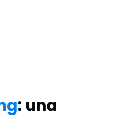
ing
: una