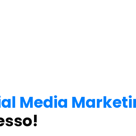
ial Media Market
esso!