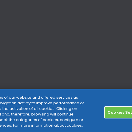
ties of our website and offered services as
navigation activity to improve performance of
 the activation of all cookies. Clicking on
Cookies Set
d and, therefore, browsing will continue
check the categories of cookies, configure or
ezione e coordinamento di TeamSystem Holdco S.p.A. –
ences. For more information about cookies,