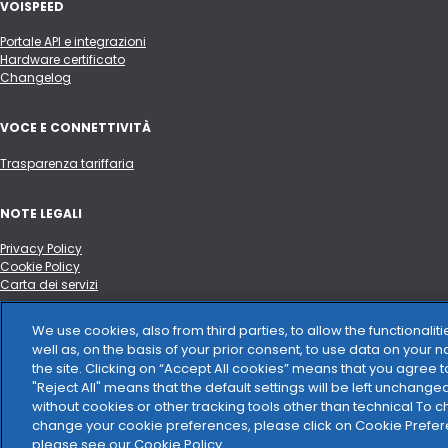
VOISPEED
Portale API e integrazioni
Hardware certificato
Changelog
VOCE E CONNETTIVITÀ
Trasparenza tariffaria
NOTE LEGALI
Privacy Policy
Cookie Policy
Carta dei servizi
We use cookies, also from third parties, to allow the functionali
GDPR
well as, on the basis of your prior consent, to use data on your 
the site. Clicking on “Accept All cookies” means that you agree to
DPA
"Reject All" means that the default settings will be left unchange
without cookies or other tracking tools other than technical To 
TeamSystem S.p.A. società con socio unico soggetta all’attività di dir
change your cookie preferences, please click on Cookie Prefer
Cap. Soc. € 24.000.000 I.v. – C.C.I.A.A. delle Marche – P.I. 01035310414
please see our Cookie Policy.