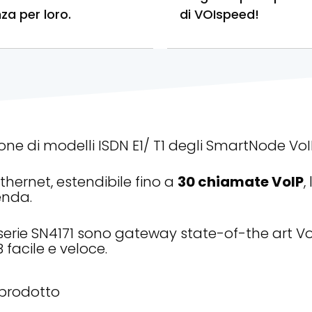
nza per loro.
di VOIspeed!
ne di modelli ISDN E1/ T1 degli SmartNode VoI
thernet, estendibile fino a
30 chiamate VoIP
,
enda.
 serie SN4171 sono gateway state-of-the art 
facile e veloce.
 prodotto