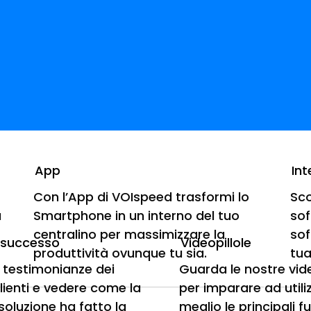
App
Int
Con l’App di VOIspeed trasformi lo
Sco
, 30 canali
a
Smartphone in un interno del tuo
sof
centralino per massimizzare la
sof
i successo
Videopillole
SmartNode 4171 – 
produttività ovunque tu sia.
tua
e testimonianze dei
Guarda le nostre vi
clienti e vedere come la
per imparare ad utili
canali
soluzione ha fatto la
meglio le principali f