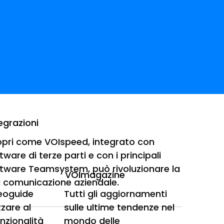
egrazioni
pri come VOIspeed, integrato con
tware di terze parti e con i principali
tware Teamsystem, può rivoluzionare la
VOImagazine
1 porta PRI, 30
 comunicazione aziendale.
deoguide
Tutti gli aggiornamenti
zzare al
sulle ultime tendenze nel
unzionalità
mondo delle