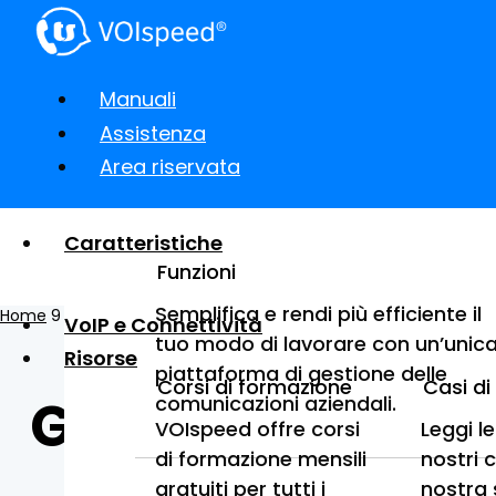
Manuali
Assistenza
Area riservata
Caratteristiche
Funzioni
Semplifica e rendi più efficiente il
Home
9
Hardware
9
Gateway Patton SmartNode 4171 – 1 porta PRI
VoIP e Connettività
tuo modo di lavorare con un’unic
Risorse
piattaforma di gestione delle
Corsi di formazione
Casi d
Gateway Patton 
comunicazioni aziendali.
VOIspeed offre corsi
Leggi l
di formazione mensili
nostri 
gratuiti per tutti i
nostra 