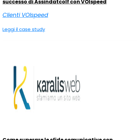
successo di Assindatcolf con VOIspeed
Clienti VOIspeed
Leggi il case study
Come superare le sfide comunicative con