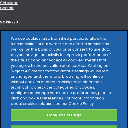
Chi siamo
Contatti
VOISPEED
Portale API e integrazioni
Hardware certificato
We use cookies, also from third parties, to allow the
Changelog
functionalities of our website and offered services as
well as, on the basis of your prior consent, to use data
on your navigation activity to improve performance of
VOCE E CONNETTIVITÀ
the site. Clicking on “Accept All cookies” means that
you agree to the activation of all cookies. Clicking on
Trasparenza tariffaria
"Reject All" means that the default settings will be left
unchanged and, therefore, browsing will continue
NOTE LEGALI
without cookies or other tracking tools other than
technical To check the categories of cookies,
Privacy Policy
configure or change your cookie preferences, please
Cookie Policy
click on Cookie Preferences. For more information
Carta dei servizi
about cookies, please see our Cookie Policy.
Cookies Settings
GDPR
DPA