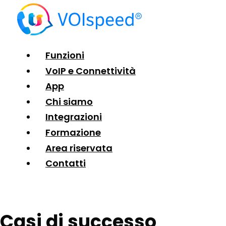
Funzioni
VoIP e Connettività
App
Chi siamo
Integrazioni
Formazione
Area riservata
Contatti
Casi di successo