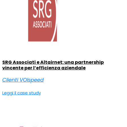
SRG Associati e Altairnet: una partnership
vincente per l’efficienza aziendale
Clienti VOIspeed
Leggi il case study