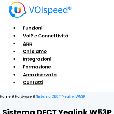
Funzioni
VoIP e Connettività
App
Chi siamo
Integrazioni
Formazione
Area riservata
Contatti
Home
9
Hardware
9
Sistema DECT Yealink W53P
Sistema DECT Yealink W53P