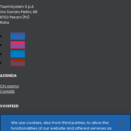
TeamSystem S.p.A.
Via Sandro Pertini, 88
61122 Pesaro (PU)
Italia
Segui
Segui
Segui
Segui
AZIENDA
Chi siamo
Contatti
VOISPEED
Portale API e integrazioni
Hardware certificato
We use cookies, also from third parties, to allow the
Changelog
functionalities of our website and offered services as