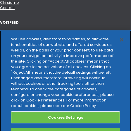
Chi siamo
Contatti
VOISPEED
Portale API e integrazioni
Hardware certificato
We use cookies, also from third parties, to allow the
Changelog
functionalities of our website and offered services as
well as, on the basis of your prior consent, to use data
on your navigation activity to improve performance of
VOCE E CONNETTIVITÀ
the site. Clicking on “Accept All cookies” means that
you agree to the activation of all cookies. Clicking on
Trasparenza tariffaria
"Reject All" means that the default settings will be left
unchanged and, therefore, browsing will continue
NOTE LEGALI
without cookies or other tracking tools other than
technical To check the categories of cookies,
Privacy Policy
configure or change your cookie preferences, please
Cookie Policy
click on Cookie Preferences. For more information
Carta dei servizi
about cookies, please see our Cookie Policy.
Cookies Settings
GDPR
DPA