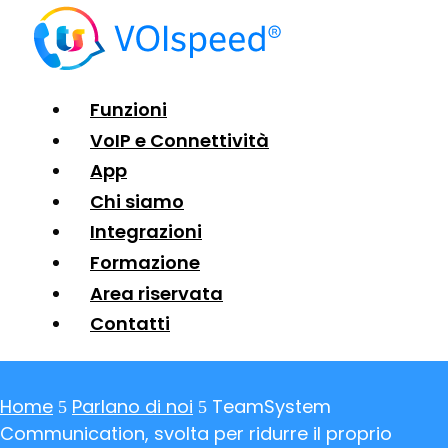
Funzioni
VoIP e Connettività
App
Chi siamo
Integrazioni
Formazione
Area riservata
Contatti
Home
Parlano di noi
TeamSystem
5
5
Communication, svolta per ridurre il proprio