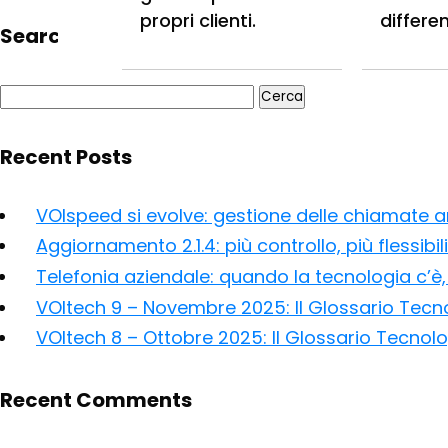
propri clienti.
differe
Search
Ricerca
per:
Recent Posts
VOIspeed si evolve: gestione delle chiamate anc
Aggiornamento 2.1.4: più controllo, più flessibil
Telefonia aziendale: quando la tecnologia c’è, 
VOItech 9 – Novembre 2025: Il Glossario Tecn
VOItech 8 – Ottobre 2025: Il Glossario Tecnol
Recent Comments