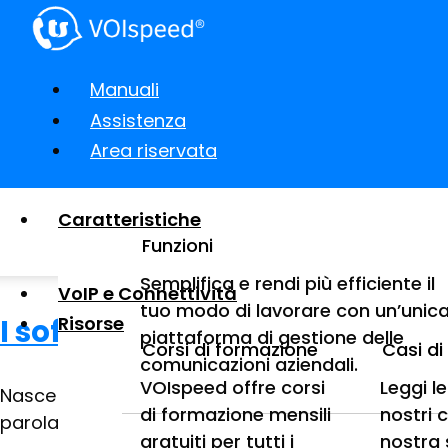
Manuali
Assistenza
Area riservata
Caratteristiche
Funzioni
Semplifica e rendi più efficiente il
VoIP e Connettività
tuo modo di lavorare con un’unic
Risorse
I software VOIspeed e Gestim u
piattaforma di gestione delle
Corsi di formazione
Casi d
comunicazioni aziendali.
VOIspeed offre corsi
Leggi l
Nasce oggi la partnership tra TeamSystem Communic
di formazione mensili
nostri 
parola chiave è “INTEGRAZIONE”. Insieme a PAM srl, c
gratuiti per tutti i
nostra 