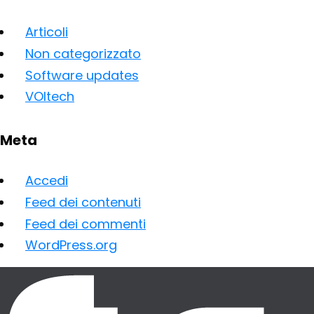
Articoli
Non categorizzato
Software updates
VOItech
Meta
Accedi
Feed dei contenuti
Feed dei commenti
WordPress.org