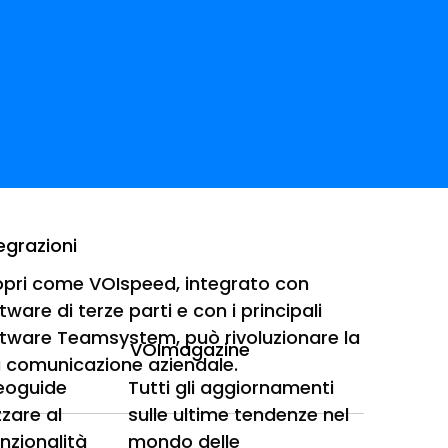
egrazioni
pri come VOIspeed, integrato con
tware di terze parti e con i principali
i
tware Teamsystem, può rivoluzionare la
VOImagazine
 comunicazione aziendale.
deoguide
Tutti gli aggiornamenti
mobiliari con il software “Gestim” e la
zzare al
sulle ultime tendenze nel
unzionalità
mondo delle