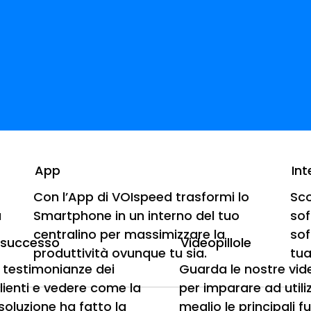
App
Int
Con l’App di VOIspeed trasformi lo
Sco
a
Smartphone in un interno del tuo
sof
niti per le agenzie immobiliar
centralino per massimizzare la
sof
i successo
Videopillole
produttività ovunque tu sia.
tua
e testimonianze dei
Guarda le nostre vi
ation e PAM srl, società leader per le agenzie im
clienti e vedere come la
per imparare ad utili
rediamo che la digitalizzazione di un ufficio o di...
soluzione ha fatto la
meglio le principali f