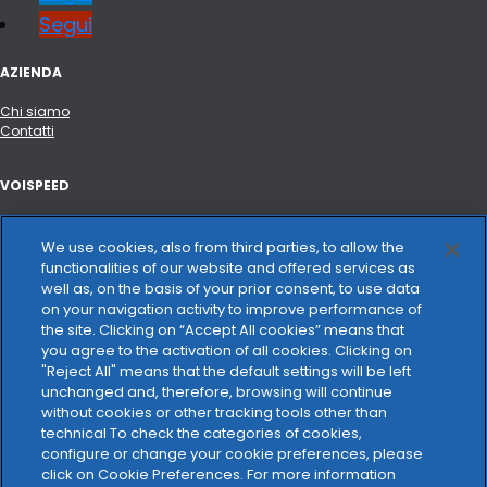
Segui
AZIENDA
Chi siamo
Contatti
VOISPEED
Portale API e integrazioni
Hardware certificato
We use cookies, also from third parties, to allow the
Changelog
functionalities of our website and offered services as
well as, on the basis of your prior consent, to use data
on your navigation activity to improve performance of
VOCE E CONNETTIVITÀ
the site. Clicking on “Accept All cookies” means that
you agree to the activation of all cookies. Clicking on
Trasparenza tariffaria
"Reject All" means that the default settings will be left
unchanged and, therefore, browsing will continue
NOTE LEGALI
without cookies or other tracking tools other than
technical To check the categories of cookies,
Privacy Policy
configure or change your cookie preferences, please
Cookie Policy
click on Cookie Preferences. For more information