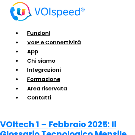
Funzioni
VoIP e Connettività
App
Chi siamo
Integrazioni
Formazione
Area riservata
Contatti
VOItech 1 – Febbraio 2025: Il
Glossario Tecnologico Mensile