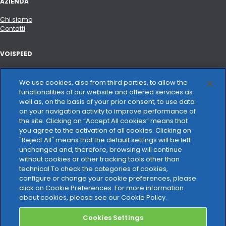
AZIENDA
Chi siamo
Contatti
VOISPEED
Portale API e integrazioni
Hardware certificato
We use cookies, also from third parties, to allow the
Changelog
functionalities of our website and offered services as
well as, on the basis of your prior consent, to use data
on your navigation activity to improve performance of
VOCE E CONNETTIVITÀ
the site. Clicking on “Accept All cookies” means that
you agree to the activation of all cookies. Clicking on
Trasparenza tariffaria
"Reject All" means that the default settings will be left
unchanged and, therefore, browsing will continue
NOTE LEGALI
without cookies or other tracking tools other than
technical To check the categories of cookies,
Privacy Policy
configure or change your cookie preferences, please
Cookie Policy
click on Cookie Preferences. For more information
Carta dei servizi
about cookies, please see our Cookie Policy.
Cookies Settings
GDPR