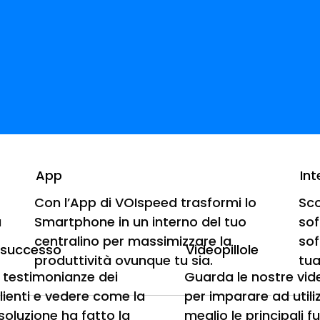
App
Int
Con l’App di VOIspeed trasformi lo
Sco
a
Smartphone in un interno del tuo
sof
one: il canale deve adottarle e 
centralino per massimizzare la
sof
i successo
Videopillole
produttività ovunque tu sia.
tua
e testimonianze dei
Guarda le nostre vi
azione: il canale deve adottarle e trasferirle Interv
clienti e vedere come la
per imparare ad utili
 Le tecnologie di UC&C possono aumentare le...
soluzione ha fatto la
meglio le principali f