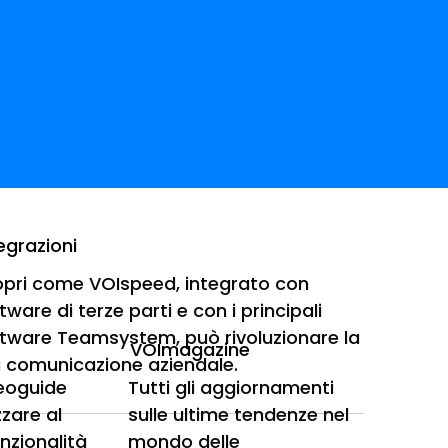
egrazioni
pri come VOIspeed, integrato con
tware di terze parti e con i principali
trasferirle
tware Teamsystem, può rivoluzionare la
VOImagazine
 comunicazione aziendale.
deoguide
Tutti gli aggiornamenti
iste – 10/09/2021 Tecnologie digitali di
zzare al
sulle ultime tendenze nel
unzionalità
mondo delle