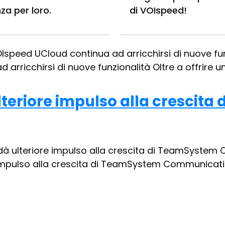
nza per loro.
di VOIspeed!
peed UCloud continua ad arricc
VOIspeed UCloud continua ad arricchirsi di nuove f
rricchirsi di nuove funzionalità Oltre a offrire una
lteriore impulso alla crescit
n dà ulteriore impulso alla crescita di TeamSys
impulso alla crescita di TeamSystem Communication