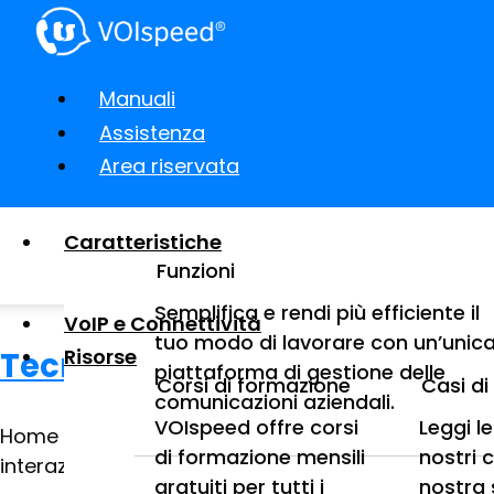
Manuali
Assistenza
Area riservata
Caratteristiche
Funzioni
Semplifica e rendi più efficiente il
VoIP e Connettività
tuo modo di lavorare con un’unic
Risorse
Tecnologie digitali di interazi
piattaforma di gestione delle
Corsi di formazione
Casi d
comunicazioni aziendali.
VOIspeed offre corsi
Leggi l
Home 5 Parlano di noi 5 Tecnologie digitali di inter
di formazione mensili
nostri 
interazione: il canale deve adottarle e trasferirle
gratuiti per tutti i
nostra 