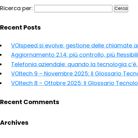
Ricerca per:
Recent Posts
VOIspeed si evolve: gestione delle chiamate anc
Aggiornamento 2.1.4: più controllo, più flessibil
Telefonia aziendale: quando la tecnologia c’è, 
VOItech 9 – Novembre 2025: Il Glossario Tecn
VOItech 8 – Ottobre 2025: Il Glossario Tecnol
Recent Comments
Archives