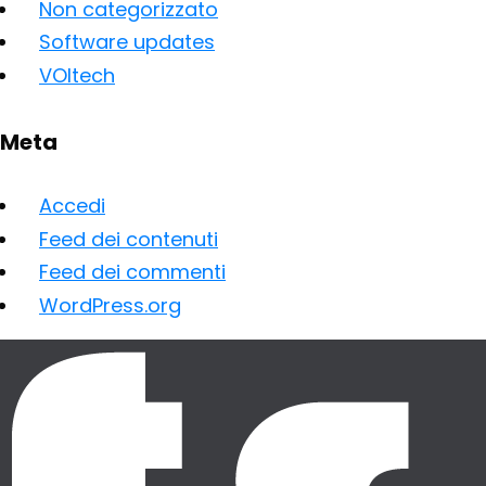
Non categorizzato
Software updates
VOItech
Meta
Accedi
Feed dei contenuti
Feed dei commenti
WordPress.org