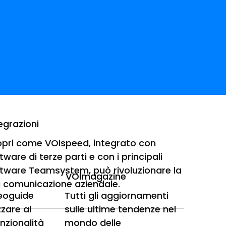
egrazioni
pri come VOIspeed, integrato con
tware di terze parti e con i principali
tware Teamsystem, può rivoluzionare la
VOImagazine
 comunicazione aziendale.
deoguide
Tutti gli aggiornamenti
e in mobilità.
zzare al
sulle ultime tendenze nel
unzionalità
mondo delle