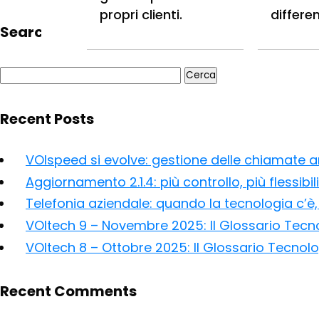
propri clienti.
differe
Search
Ricerca
per:
Recent Posts
VOIspeed si evolve: gestione delle chiamate anc
Aggiornamento 2.1.4: più controllo, più flessibil
Telefonia aziendale: quando la tecnologia c’è, 
VOItech 9 – Novembre 2025: Il Glossario Tecn
VOItech 8 – Ottobre 2025: Il Glossario Tecnol
Recent Comments