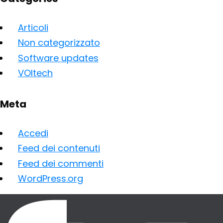
Articoli
Non categorizzato
Software updates
VOItech
Meta
Accedi
Feed dei contenuti
Feed dei commenti
WordPress.org