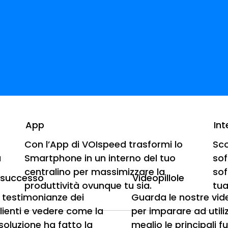
App
Int
Con l’App di VOIspeed trasformi lo
Sco
a
Smartphone in un interno del tuo
sof
va App WebRTC
centralino per massimizzare la
sof
i successo
Videopillole
produttività ovunque tu sia.
tua
e testimonianze dei
Guarda le nostre vi
ndroid, portando tutti i vantaggi di VOIspeed anch
clienti e vedere come la
per imparare ad utili
soluzione ha fatto la
meglio le principali f