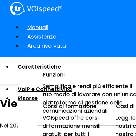
Manuali
Assistenza
Area riservata
Caratteristiche
Funzioni
Semplifica e rendi più efficiente il
VoIP e Connettività
tuo modo di lavorare con un’unic
Risorse
Viene sviluppata la nuo
piattaforma di gestione delle
Corsi di formazione
Casi d
comunicazioni aziendali.
VOIspeed offre corsi
Leggi l
Nel 2023 viene sviluppata la nuova App per iOs e A
di formazione mensili
nostri 
gratuiti per tutti i
nostra 