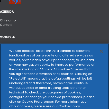
Segui
AZIENDA
Chi siamo
Contatti
VOISPEED
Portale API e integrazioni
Hardware certificato
We use cookies, also from third parties, to allow the
Changelog
functionalities of our website and offered services as
well as, on the basis of your prior consent, to use data
on your navigation activity to improve performance of
VOCE E CONNETTIVITÀ
the site. Clicking on “Accept All cookies” means that
you agree to the activation of all cookies. Clicking on
Trasparenza tariffaria
"Reject All" means that the default settings will be left
unchanged and, therefore, browsing will continue
NOTE LEGALI
without cookies or other tracking tools other than
technical To check the categories of cookies,
Privacy Policy
configure or change your cookie preferences, please
Cookie Policy
click on Cookie Preferences. For more information
Carta dei servizi
about cookies, please see our Cookie Policy.