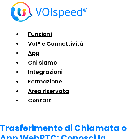
Funzioni
VoIP e Connettività
App
Chi siamo
Integrazioni
Formazione
Area riservata
Contatti
Trasferimento di Chiamata o
App WebRTC: Conosci la